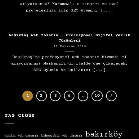
arıyorsunuz? Kurumsal, e-ticaret ve özel
projeleriniz için SEO uyumlu, [...]
beşiktaş web tasarım | Profesyonel Dijital Varlık
Çözümleri
17 Haziran 2026
Beşiktaş'ta profesyonel web tasarım hizmeti mi
arıyorsunuz? Markanızı dijitalde öne çıkaracak,
SEO uyumlu ve kullanıcı [...]
1
2
3
4
…
10
TAG CLOUD
bakırköy
Adalar Web Tasarım
bahçeşehir web tasarım