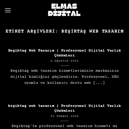
Skip
to
content
ETIKET ARŞIVLERI:
BEŞIKTAŞ WEB TASARIM
Beşiktaş Web Tasarım | Profesyonel Dijital Varlık
Çözümleri
6 Ağustos 2026
Beşiktaş web tasarım hizmetlerimizle markanızın
dijital kimliğini güçlendirin. Profesyonel, SEO
uyumlu ve kullanıcı dostu web [...]
beşiktaş web tasarım | Profesyonel Dijital Varlık
Çözümleri
30 Temmuz 2026
Beşiktaş'ta profesyonel web tasarım hizmeti mi