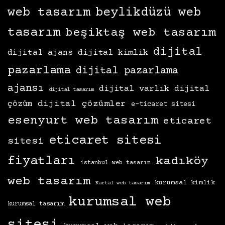
beylikdüzü web
web tasarım
tasarım
beşiktaş web tasarım
dijital
dijital kimlik
dijital ajans
pazarlama
dijital pazarlama
ajansı
dijital varlık
dijital
dijital tasarım
dijital çözümler
çözüm
e-ticaret sitesi
esenyurt web tasarım
eticaret
eticaret sitesi
sitesi
fiyatları
kadıköy
istanbul web tasarım
web tasarım
kurumsal kimlik
Kartal web tasarım
kurumsal web
kurumsal tasarım